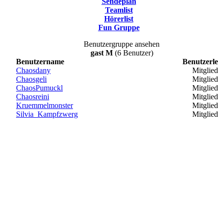
Sendeplan
Teamlist
Hörerlist
Fun Gruppe
Benutzergruppe ansehen
gast M
(6 Benutzer)
Benutzername
Benutzerle
Chaosdany
Mitglied
Chaosgeli
Mitglied
ChaosPumuckl
Mitglied
Chaosreini
Mitglied
Kruemmelmonster
Mitglied
Silvia_Kampfzwerg
Mitglied