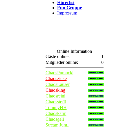
Hörerlist
Fun Gruppe
Impressum
Online Information
Gäste online:
1
Mitglieder online:
0
ChaosPumuckl
Chaoszicke
ChaosLauser
Chaosking
Chaosreini
Chaossteffi
TommyHH
Chaoskarin
Chaosgeli
Stream Jum...