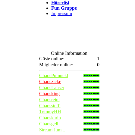
Hörerlist
Fun Gruppe
Impressum
Online Information
Gäste online:
1
Mitglieder online:
0
ChaosPumuckl
Chaoszicke
ChaosLauser
Chaosking
Chaosreini
Chaossteffi
TommyHH
Chaoskarin
Chaosgeli
Stream Jum...